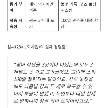
동기 부
개인 의지에만
불꽃 기록, 굿즈 보상
여
의존
시스템
학습 지
평균 3주 내 포
100일 완주율 대폭 향
속성
기
상
김씨(28세, 회사원)의 실제 경험담:
“영어 학원을 3곳이나 다녔는데 모두 3
개월도 못 가고 그만뒀어요. 그런데 스픽
100일 챌린지는 달랐어요. 하루 놓쳤을
때도 다음날 강의 두 개로 복구할 수 있
어서 부담이 덜했고, 무엇보다 매일 실제
로 말하니까 정말 입이 트이더라고요.”