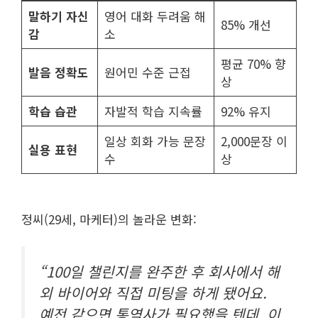
말하기 자신
영어 대화 두려움 해
85% 개선
감
소
평균 70% 향
발음 정확도
원어민 수준 근접
상
학습 습관
자발적 학습 지속률
92% 유지
일상 회화 가능 문장
2,000문장 이
실용 표현
수
상
정씨(29세, 마케터)의 놀라운 변화:
“100일 챌린지를 완주한 후 회사에서 해
외 바이어와 직접 미팅을 하게 됐어요.
예전 같으면 통역사가 필요했을 텐데, 이