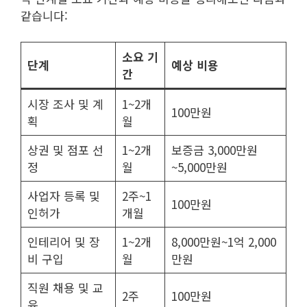
같습니다:
소요 기
단계
예상 비용
간
시장 조사 및 계
1~2개
100만원
획
월
상권 및 점포 선
1~2개
보증금 3,000만원
정
월
~5,000만원
사업자 등록 및
2주~1
100만원
인허가
개월
인테리어 및 장
1~2개
8,000만원~1억 2,000
비 구입
월
만원
직원 채용 및 교
2주
100만원
육