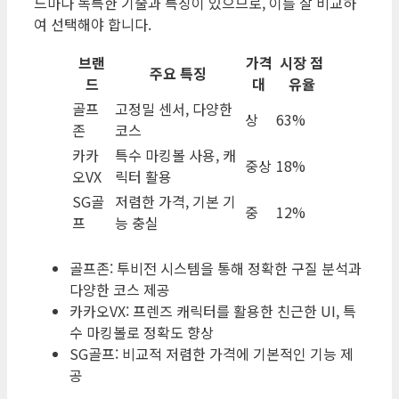
드마다 독특한 기술과 특징이 있으므로, 이를 잘 비교하
여 선택해야 합니다.
브랜
가격
시장 점
주요 특징
드
대
유율
골프
고정밀 센서, 다양한
상
63%
존
코스
카카
특수 마킹볼 사용, 캐
중상
18%
오VX
릭터 활용
SG골
저렴한 가격, 기본 기
중
12%
프
능 충실
골프존: 투비전 시스템을 통해 정확한 구질 분석과
다양한 코스 제공
카카오VX: 프렌즈 캐릭터를 활용한 친근한 UI, 특
수 마킹볼로 정확도 향상
SG골프: 비교적 저렴한 가격에 기본적인 기능 제
공